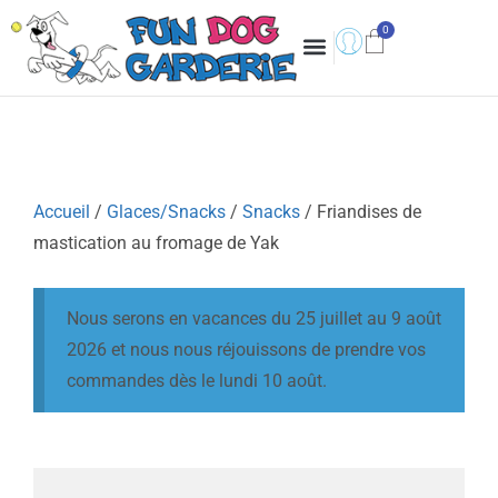
Accueil
/
Glaces/Snacks
/
Snacks
/ Friandises de
mastication au fromage de Yak
Nous serons en vacances du 25 juillet au 9 août
2026 et nous nous réjouissons de prendre vos
commandes dès le lundi 10 août.