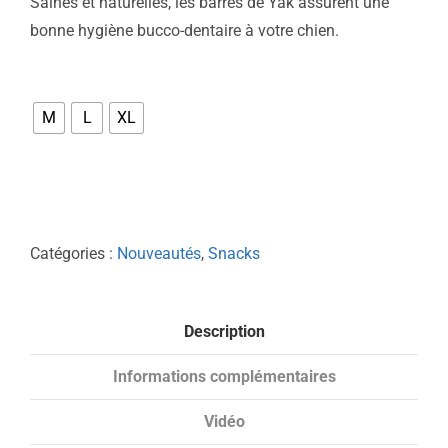
Saines et naturelles, les barres de Yak assurent une
bonne hygiène bucco-dentaire à votre chien.
Taille
M
L
XL
Catégories :
Nouveautés
,
Snacks
Description
Informations complémentaires
Vidéo