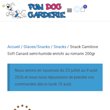
Accueil
/
Glaces/Snacks
/
Snacks
/ Snack Carnilove
Soft Canard semi-humide enrichi au romarin 200gr
Nous serons en vacances du 25 juillet au 9 août
2026 et nous nous réjouissons de prendre vos
commandes dès le lundi 10 août.